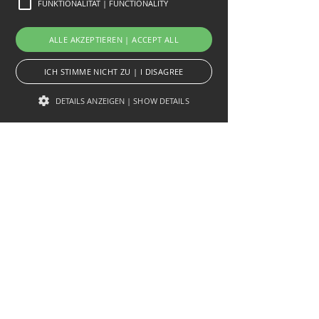
FUNKTIONALITÄT | FUNCTIONALITY
ALLE AKZEPTIEREN | ACCEPT ALL
ICH STIMME NICHT ZU | I DISAGREE
DETAILS ANZEIGEN | SHOW DETAILS
Unbedingt erforderlich | Strictly necessary
Targeting
Funktionalität | Functionality
Unbedingt erforderliche Cookies ermöglichen
wesentliche Kernfunktionen der Website wie die
Benutzeranmeldung und die Kontoverwaltung.
Ohne die unbedingt erforderlichen Cookies kann
die Website nicht ordnungsgemäß verwendet
werden. Strictly necessary cookies allow core
website functionality such as user login and
account management. The website cannot be used
properly without strictly necessary cookies.
hs