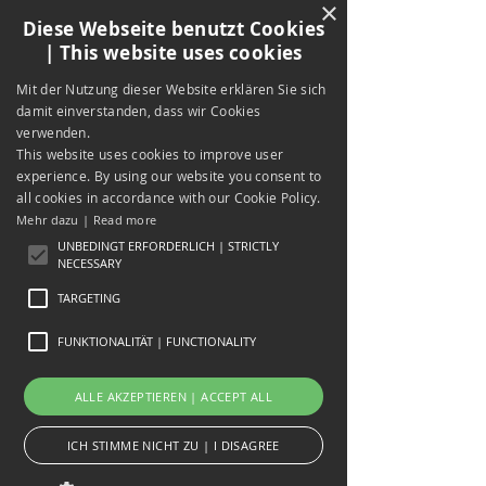
×
Diese Webseite benutzt Cookies
| This website uses cookies
Mit der Nutzung dieser Website erklären Sie sich
damit einverstanden, dass wir Cookies
verwenden.
This website uses cookies to improve user
experience. By using our website you consent to
all cookies in accordance with our Cookie Policy.
Mehr dazu | Read more
UNBEDINGT ERFORDERLICH | STRICTLY
NECESSARY
TARGETING
FUNKTIONALITÄT | FUNCTIONALITY
Perdita Petzl
ALLE AKZEPTIEREN | ACCEPT ALL
24. Juni 2022
6 Min. Lesezeit
Im Test: Das NiSi "Close-
ICH STIMME NICHT ZU | I DISAGREE