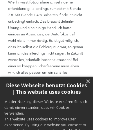
Wie ihr wisst fotografiere ich sehr gerne 
offenblendig - allerdings zumeist mit Blende 
2.8. Mit Blende 1.4 zu arbeiten, finde ich nicht 
unbedingt einfach. Das braucht definitiv 
Übung und eine ruhige Hand. Ich hatte 
einiges an Ausschuss, der Autofokus traf 
wohl nicht immer richtig. Es ist gut möglich, 
dass ich selbst die Fehlerquelle war, so genau 
kann ich das allerdings nicht sagen. In Zukunft 
werde ich jedenfalls besser aufpassen! Bei 
einer so knappen Schärfeebene muss eben 
wirklich alles passen um ein scharfes 
×
Ergebnis zu erzielen. 
Diese Webseite benutzt Cookies
Dennoch: Wenn alles passt, spricht das 
| This website uses cookies
Ergebnis definitiv für sich. Die Schärfe sitzt 
dann nämlich knackscharf.
Mit der Nutzung dieser Website erklären Sie sich
damit einverstanden, dass wir Cookies
verwenden.
This website uses cookies to improve user
experience. By using our website you consent to