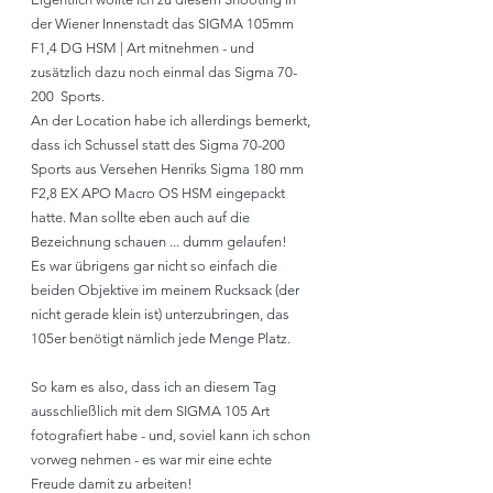
der Wiener Innenstadt das SIGMA 105mm 
F1,4 DG HSM | Art mitnehmen - und 
zusätzlich dazu noch einmal das Sigma 70-
200  Sports. 
An der Location habe ich allerdings bemerkt, 
dass ich Schussel statt des Sigma 70-200 
Sports aus Versehen Henriks Sigma 180 mm 
F2,8 EX APO Macro OS HSM eingepackt 
hatte. Man sollte eben auch auf die 
Bezeichnung schauen ... dumm gelaufen!  
Es war übrigens gar nicht so einfach die 
beiden Objektive im meinem Rucksack (der 
nicht gerade klein ist) unterzubringen, das 
105er benötigt nämlich jede Menge Platz. 
So kam es also, dass ich an diesem Tag 
ausschließlich mit dem SIGMA 105 Art 
fotografiert habe - und, soviel kann ich schon 
vorweg nehmen - es war mir eine echte 
Freude damit zu arbeiten! 