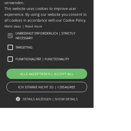
verwenden.
This website uses cookies to improve user
experience. By using our website you consent to
all cookies in accordance with our Cookie Policy.
Mehr dazu | Read more
UNBEDINGT ERFORDERLICH | STRICTLY
NECESSARY
TARGETING
FUNKTIONALITÄT | FUNCTIONALITY
ALLE AKZEPTIEREN | ACCEPT ALL
ICH STIMME NICHT ZU | I DISAGREE
DETAILS ANZEIGEN | SHOW DETAILS
Unbedingt erforderlich | Strictly necessary
Targeting
Funktionalität | Functionality